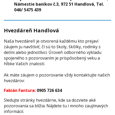
Námestie baníkov č.3, 972 51 Handlová, Tel.
046/ 5475 439
Hvezdáreň Handlová
Naša hvezdáreň je otvorená každému kto prejaví
záujem ju navštíviť, čí sú to školy, škôlky, rodinky s
deťmi alebo jednotlivci. Úroveň odborného výkladu
spojeného s pozorovaním je prispôsobený veku a
hĺbke Vašich znalostí.
Ak máte záujem o pozorovanie vždy kontaktujte našich
hvezdárov:
Fabián Fantura:
0905 726 634
Sledujte stránky hvezdárne, kde sa dozviete aké
pozorovania sa blížia. Nájdete tu i mnoho zaujímavých
informácií.