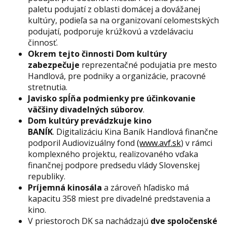
paletu podujatí z oblasti domácej a dovážanej
kultúry, podieľa sa na organizovaní celomestských
podujatí, podporuje krúžkovú a vzdelávaciu
činnosť.
Okrem tejto činnosti Dom kultúry
zabezpečuje
reprezentačné podujatia pre mesto
Handlová, pre podniky a organizácie, pracovné
stretnutia.
Javisko spĺňa podmienky pre účinkovanie
väčšiny divadelných súborov
.
Dom kultúry prevádzkuje kino
BANÍK
. Digitalizáciu Kina Baník Handlová finančne
podporil Audiovizuálny fond
(www.avf.sk
) v rámci
komplexného projektu, realizovaného vďaka
finančnej podpore predsedu vlády Slovenskej
republiky.
Príjemná kinosála
a zároveň hľadisko má
kapacitu 358 miest pre divadelné predstavenia a
kino.
V priestoroch DK sa nachádzajú
dve spoločenské