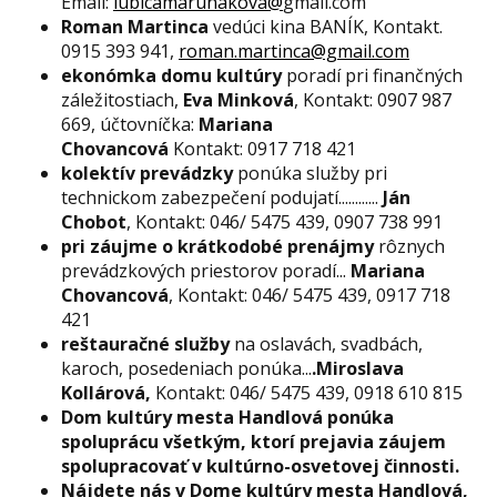
Email:
lubicamarunakova@
gmail.com
Roman Martinca
vedúci kina BANÍK, Kontakt.
0915 393 941,
roman.martinca@gmail.com
ekonómka domu kultúry
poradí pri finančných
záležitostiach,
Eva Minková
, Kontakt: 0907 987
669, účtovníčka:
Mariana
Chovancová
Kontakt: 0917 718 421
kolektív prevádzky
ponúka služby pri
technickom zabezpečení podujatí............
Ján
Chobot
, Kontakt: 046/ 5475 439, 0907 738 991
pri záujme o krátkodobé prenájmy
rôznych
prevádzkových priestorov poradí...
Mariana
Chovancová
, Kontakt: 046/ 5475 439, 0917 718
421
reštauračné služby
na oslavách, svadbách,
karoch, posedeniach ponúka...
.Miroslava
Kollárová,
Kontakt: 046/ 5475 439, 0918 610 815
Dom kultúry mesta Handlová ponúka
spoluprácu všetkým, ktorí prejavia záujem
spolupracovať v kultúrno-osvetovej činnosti.
Nájdete nás v Dome kultúry mesta Handlová,