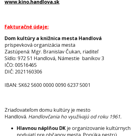
www.kino.handlova.sk
Fakturačné údaje:
Dom kultúry a knižnica mesta Handlová
príspevková organizácia mesta
Zastúpená: Mgr. Branislav Čukan, riaditeľ
Sídlo: 972 51 Handlová, Námestie baníkov 3
IČO: 00516465
DIČ: 2021160306
IBAN: SK62 5600 0000 0090 6237 5001
Zriaďovateľom domu kultúry je mesto
Handlová.
Handlovčania ho využívajú od roku 1961.
Hlavnou náplňou DK
je organizovanie kultúrnych
podujatí pre občanov mesta. Ponúka pestrú