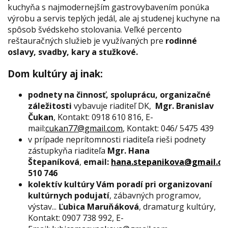
kuchyňa s najmodernejším gastrovybavením ponúka
výrobu a servis teplých jedál, ale aj studenej kuchyne na
spôsob švédskeho stolovania. Veľké percento
reštauračných služieb je využívaných pre
rodinné
oslavy, svadby, kary a stužkové.
Dom kultúry aj inak:
podnety na činnosť, spoluprácu, organizačné
záležitosti
vybavuje riaditeľ DK,
Mgr. Branislav
Čukan
, Kontakt: 0918 610 816, E-
mail:
cukan77@gmail.com
, Kontakt: 046/ 5475 439
v prípade neprítomnosti riaditeľa rieši podnety
zástupkyňa riaditeľa
Mgr. Hana
Štepaníková
,
email:
hana.stepanikova@gmail.c
510 746
kolektív kultúry Vám poradí pri organizovaní
kultúrnych podujatí
, zábavných programov,
výstav...
Ľubica Maruňáková
, dramaturg kultúry,
Kontakt: 0907 738 992, E-